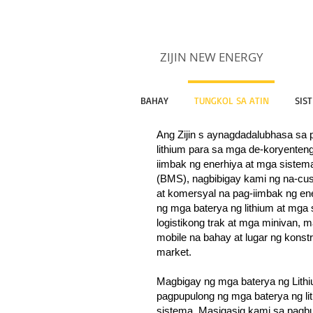
ZIJIN NEW ENERGY
BAHAY
TUNGKOL SA ATIN
SIS
Ang Zijin s aynagdadalubhasa s
lithium para sa mga de-koryenten
iimbak ng enerhiya at mga siste
(BMS), nagbibigay kami ng na-cu
at komersyal na pag-iimbak ng en
ng mga baterya ng lithium at mga
logistikong trak at mga minivan, 
mobile na bahay at lugar ng konstr
market.
Magbigay ng mga baterya ng Lithi
pagpupulong ng mga baterya ng li
sistema. Masigasig kami sa pag