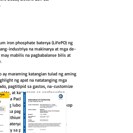
m
ium iron phosphate baterya (LiFePO) ng
a pang-industriya na makinarya at mga de-
may mabilis na pagbabalanse bilis at
.
 ay maraming katangian tulad ng aming
ghlight ng apat na natatanging mga
ado, pagtitipid sa gastos, na-customize
ekto, at karanasan sa engineering.
para sa Package sa Pag-iimbak ng
g isang lubos na kakayahang umangkop
para sa pag-iimbak ng enerhiya at
mga lithium iron phosphate baterya
ng baterya para sa LGV at AGV, Mga
Utility sa pabrika ng pabrika.