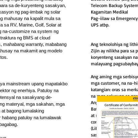
Telecom Backup Syste
 para sa de-kuryenteng sasakyan,
Kagamitan Medikal
ikasyon ng pag-iimbak ng solar
Pag-iilaw sa Emergency
ng mahusay na kapalit mula sa
UPS atbp.
 sa RV, Marine, Golf, Solar at
g na-customize na system ng
straktura ng BMS at cloud
Ang teknolohiya ng lith
s, mahabang warranty, mababang
Zijin ay nilikha para s
mahusay na makamit ang modelo
koryenteng sasakyan na 
tos.
malayuang pagsubaybay
Ang aming mga serbisyo
mga customer, na na-hi
iya mainstream upang mapatakbo
katangian: oras sa merk
ktor ng enerhiya. Patuloy na
na mga solusyon sa proy
tensyal na sasakyang de-
Ang aming pag-iibigan 
 ng materyal, mga sakahan, mga
Baterya ay nag-aalok n
n at bagong lumalaking
at matatag na solusyon 
r habang patuloy na lumalawak
compact at malakas na 
abagabag.
(LiFePO) na mga system 
sasakyan sa Libangan at 
syo