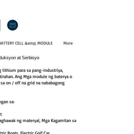
BATTERY CELL &amp; MODULE
More
duksyon at Serbisyo
g lithium para sa pang-industriya,
 tirahan. Ang Mga module ng baterya o
 sa on / off na grid na nababagong
ngan sa:
t
paghawak ng materyal, Mga Kagamitan sa
ctric Boats, Electric Golf Car