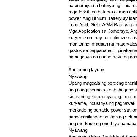
na enerhiya na baterya ng lithium
mga forklift na baterya at mga apl
power. Ang Lithium Battery ay isa
Lead Acid, Gel o AGM Baterya para
Mga Application sa Komersyo. An
kuryente na may na-optimize na i
monitoring, magaan na materyale
gastos sa pagpapanatili, pinaka
ng negosyo na nagse-save ng gas
Ang aming layunin
Nyawang
Upang magdala ng berdeng enerh
ang nangunguna sa nababagong se
sinusuri ng kumpanya ang mga po
kuryente, industriya ng paghawak
merkado ng portable power statio
pangangailangan sa loob ng sekto
ang merkado ng enerhiya na nab
Nyawang
Ang aming Mga Produkto at Serbi