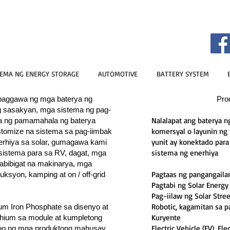
TEMA NG ENERGY STORAGE
AUTOMOTIVE
BATTERY SYSTEM
a paggawa ng mga
baterya
ng
Pro
g sasakyan, mga sistema ng pag-
Nalalapat ang baterya n
ma ng pamamahala ng baterya
komersyal o layunin ng
stomize na sistema sa pag-iimbak
yunit ay konektado para
erhiya sa solar, gumagawa kami
sistema ng enerhiya
 sistema para sa RV, dagat, mga
mabibigat na makinarya, mga
Pagtaas ng pangangaila
uksyon, kamping at on / off-grid
Pagtabi ng Solar Energy
Pag-iilaw ng Solar Stree
Robotic, kagamitan sa 
um Iron Phosphate sa disenyo at
Kuryente
thium sa module at kumpletong
Electric Vehicle (EV), Ele
buo ng mga produktong mahusay