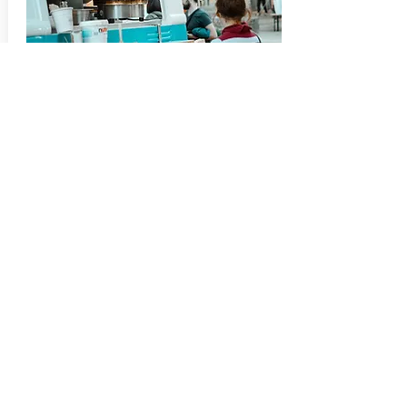
Solar Power Generator
Mobile power supply
Kamping
Panlabas na Kaganapan
Generator na walang Gas
Disaster Kit na may supply ng kuryente
Nagtatrabaho sa hardin